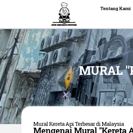
Tentang Kami
MURAL "
Mural Kereta Api Terbesar di Malaysia
Mengenai Mural "Kereta 