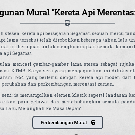
unan Mural "Kereta Api Merentas
eh stesen kereta api bersejarah Segamat, sebuah mercu ta
api lama tersebut telah dirobohkan beberapa tahun lalu u
, mural ini bertujuan untuk menghubungkan semula komun
a api Segamat.
ulan mencari gambar-gambar lama stesen sebagai ruju
 rasmi KTMB. Karya seni yang mengagumkan ini dilukis ole
ahun 1954 yang bertemu dengan kereta api moden dari t
 perubahan dan perkembangan merentasi zaman.
a seni; ia menampilkan elemen klasik seperti landasan ker
 tarikan para pelawat dan menghubungkan semula pend
a Lalu, Melangkah ke Masa Depan”.
Perkembangan Mural