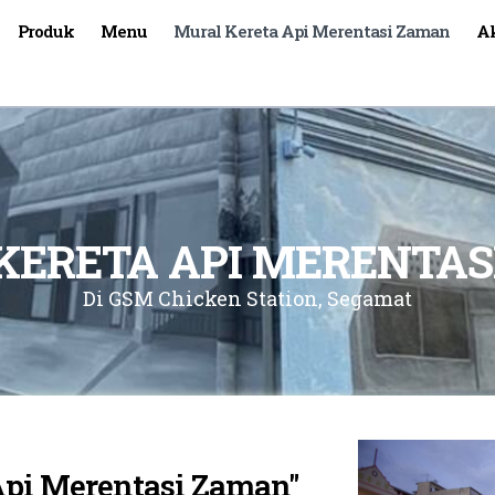
Produk
Menu
Mural Kereta Api Merentasi Zaman
Ak
KERETA API MERENTAS
Di GSM Chicken Station, Segamat
Api Merentasi Zaman"