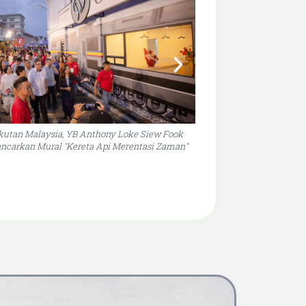
kutan Malaysia, YB Anthony Loke Siew Fook
Mural "Kereta Api Meren
ncarkan Mural "Kereta Api Merentasi Zaman"
ramai dan peng