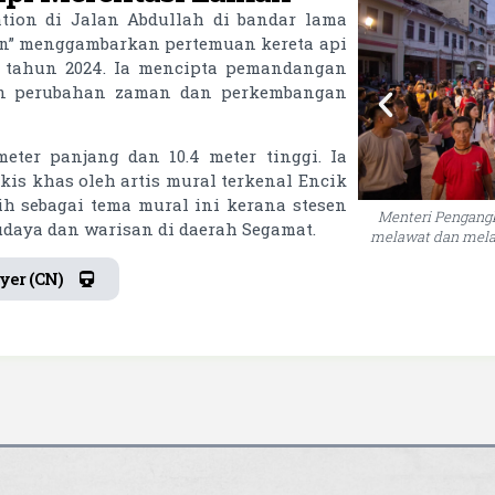
ation di Jalan Abdullah di bandar lama
an” menggambarkan pertemuan kereta api
 tahun 2024. Ia mencipta pemandangan
an perubahan zaman dan perkembangan
eter panjang dan 10.4 meter tinggi. Ia
kis khas oleh artis mural terkenal Encik
lih sebagai tema mural ini kerana stesen
Menteri Pengang
udaya dan warisan di daerah Segamat.
melawat dan mela
yer (CN)