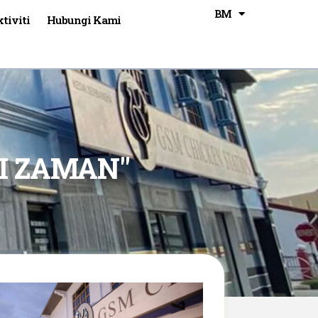
BM
CN
tiviti
Hubungi Kami
I ZAMAN"