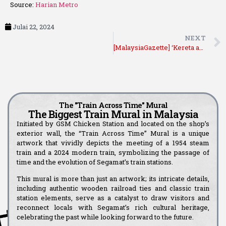
Source:
Harian Metro
Julai 22, 2024
NEXT
[MalaysiaGazette] ‘Kereta api merentasi zaman’ diiktiraf mural ‘Kereta api terbesar di Malaysia”
The "Train Across Time" Mural
The Biggest Train Mural in Malaysia
Initiated by GSM Chicken Station and located on the shop’s
exterior wall, the “Train Across Time” Mural is a unique
artwork that vividly depicts the meeting of a 1954 steam
train and a 2024 modern train, symbolizing the passage of
time and the evolution of Segamat’s train stations.
This mural is more than just an artwork; its intricate details,
including authentic wooden railroad ties and classic train
station elements, serve as a catalyst to draw visitors and
reconnect locals with Segamat’s rich cultural heritage,
celebrating the past while looking forward to the future.