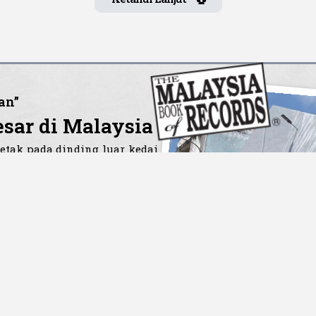
an”
esar di Malaysia
etak pada dinding luar kedai
gambarkan pertemuan kereta
 moden tahun 2024, mencipta
ritakan perubahan dan
 seni; ia menampilkan elemen
yu autentik, tuas pertukaran
 tarikan para pelawat dan
atan dengan warisan budaya
sa Lalu, Melangkah ke Masa