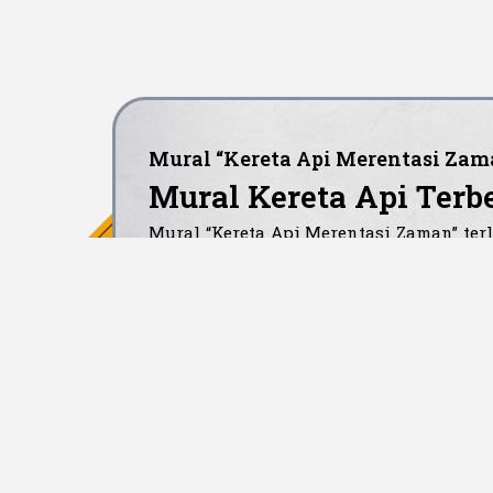
Mural “Kereta Api Merentasi Zam
Mural Kereta Api Terb
Mural “Kereta Api Merentasi Zaman” terl
GSM Chicken Station. Mural ini meng
api wap tahun 1954 dengan kereta api
pemandangan unik yang mence
perkembangan merentasi zaman.
Mural ini lebih daripada sekadar karya
klasik seperti landasan kereta api ka
dan papan tanda, yang menjadi daya
menghubungkan semula penduduk temp
Segamat, dengan motto “Mengimbas Ma
Depan”.