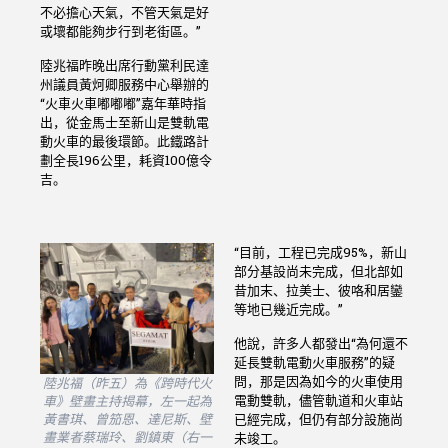
不必擔心天氣，不管天氣是好
或壞都能夠步行到老街區。”
陸兆福昨晚出席行動黨利民達
州議員黃炣卿服務中心舉辦的
“火車火車嘟嘟嘟”嘉年華時指
出，從金馬士至新山是雙軌電
動火車的最後環節。此鐵路計
劃全長196公里，耗資100億令
吉。
“目前，工程已完成95%，新山
部分基設尚未完成，但北部如
昔加末、拉美士、彼咯和居鑾
等地已幾近完成。”
他說，許多人都發出“為何還不
延長雙軌電動火車服務”的疑
問，那是因為如今的火車使用
陸兆福（昨五）為《跨時代火
電動雙軌，儘管軌道和火車站
車》壁畫主持揭幕，左一起為
已經完成，但仍有部分設施尚
黃書琪、曾笳恩、達尼斯、壁
畫業者蔡瑞玲、劉鎮東（右一
未竣工。