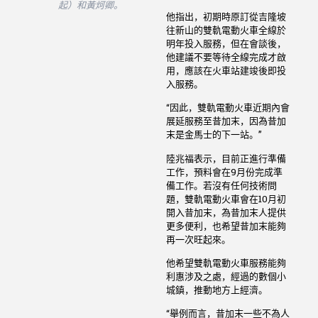
起）和黃炣卿。
他指出，初期時原訂從吉隆坡
往新山的雙軌電動火車全線於
明年投入服務，但在會談後，
他建議不要等待全線完成才啟
用，應該在火車站建竣後即投
入服務。
“因此，雙軌電動火車近期內會
展延服務至昔加末，因為昔加
末是金馬士的下一站。”
陸兆福表示，目前正進行準備
工作，預料會在9月份完成準
備工作。若沒有任何技術問
題，雙軌電動火車會在10月初
開入昔加末，為昔加末人提供
更多便利，也希望昔加末能夠
再一次旺起來。
他希望雙軌電動火車服務能夠
利惠涉及之處，經過的數個小
城鎮，推動地方上經濟。
“舉例而言，昔加末一些不為人