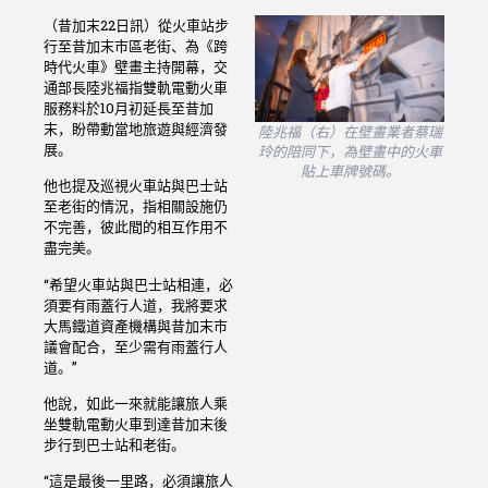
（昔加末22日訊）從火車站步
行至昔加末市區老街、為《跨
時代火車》壁畫主持開幕，交
通部長陸兆福指雙軌電動火車
服務料於10月初延長至昔加
末，盼帶動當地旅遊與經濟發
陸兆福（右）在壁畫業者蔡瑞
展。
玲的陪同下，為壁畫中的火車
貼上車牌號碼。
他也提及巡視火車站與巴士站
至老街的情況，指相關設施仍
不完善，彼此間的相互作用不
盡完美。
“希望火車站與巴士站相連，必
須要有雨蓋行人道，我將要求
大馬鐵道資產機構與昔加末市
議會配合，至少需有雨蓋行人
道。”
他說，如此一來就能讓旅人乘
坐雙軌電動火車到達昔加末後
步行到巴士站和老街。
“這是最後一里路，必須讓旅人