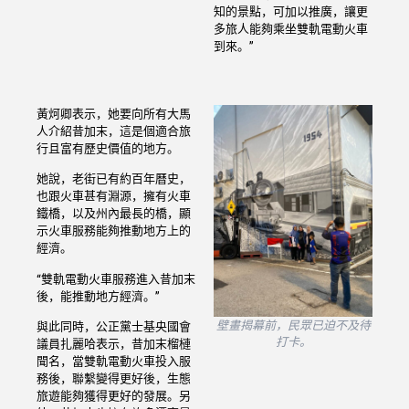
知的景點，可加以推廣，讓更
多旅人能夠乘坐雙軌電動火車
到來。”
黃炣卿表示，她要向所有大馬
人介紹昔加末，這是個適合旅
行且富有歷史價值的地方。
她說，老街已有約百年曆史，
也跟火車甚有淵源，擁有火車
鐵橋，以及州內最長的橋，顯
示火車服務能夠推動地方上的
經濟。
“雙軌電動火車服務進入昔加末
後，能推動地方經濟。”
壁畫揭幕前，民眾已迫不及待
與此同時，公正黨士基央國會
打卡。
議員扎麗哈表示，昔加末榴槤
聞名，當雙軌電動火車投入服
務後，聯繫變得更好後，生態
旅遊能夠獲得更好的發展。另