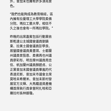
外，昔加末也擁有許多漂亮景
色。
“我們也能夠成為教育樞紐，區
內擁有拉曼理工大學學院柔佛
分院、瑪拉工藝大學，相信不
久之後也會有一所瑪拉學院。”
昨晚的出席嘉賓包括行動黨依
斯乾達公主城國會議員劉鎮
東、拉美士國會議員彭學良、
居鑾國會議員黃書琪、士都蘭
州議員曾笳恩、柔佛再也州議
員廖彩彤、明吉摩州議員周忠
信、帆加蘭州議員顏碧貞、公
正黨昔加末國會議員華嵐的代
表達尼斯、昔加末市議會主席
莫哈末希爾米、昔加末新村發
展官方文輝、大馬鐵道資產機
構首席執行員拿督阿扎哈和亞
羅拉村長林銀瓊。