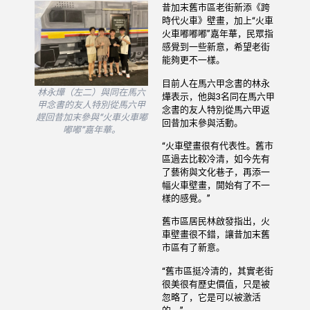
昔加末舊市區老街新添《跨
時代火車》壁畫，加上“火車
火車嘟嘟嘟”嘉年華，民眾指
感覺到一些新意，希望老街
能夠更不一樣。
目前人在馬六甲念書的林永
林永燁（左二）與同在馬六
燁表示，他與3名同在馬六甲
甲念書的友人特別從馬六甲
念書的友人特別從馬六甲返
趕回昔加末參與“火車火車嘟
回昔加末參與活動。
嘟嘟”嘉年華。
“火車壁畫很有代表性。舊市
區過去比較冷清，如今先有
了藝術與文化巷子，再添一
幅火車壁畫，開始有了不一
樣的感覺。”
舊市區居民林啟發指出，火
車壁畫很不錯，讓昔加末舊
市區有了新意。
“舊市區挺冷清的，其實老街
很美很有歷史價值，只是被
忽略了，它是可以被激活
的。”