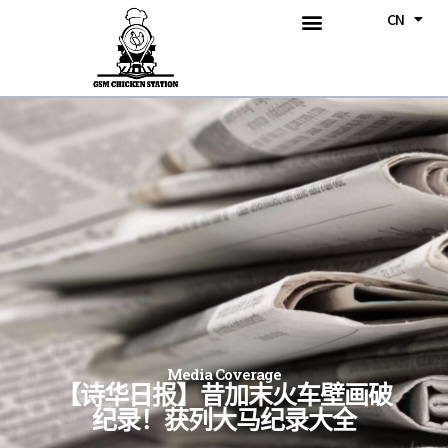
CN
BM
关于我们
我们的产品
我们的菜单
《跨时代火车》壁画
活动消息
联系我们
Media Coverage
【诗华日报】昔加末火车壁画破
纪录！获列大马纪录大全