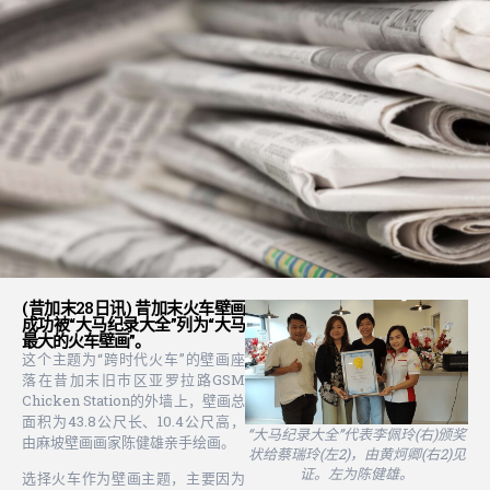
(昔加末28日讯) 昔加末火车壁画
成功被“大马纪录大全”列为“大马
最大的火车壁画”。
这个主题为“跨时代火车”的壁画座
落在昔加末旧巿区亚罗拉路GSM
Chicken Station的外墙上，壁画总
面积为43.8公尺长、10.4公尺高，
“大马纪录大全”代表李佩玲(右)颁奖
由麻坡壁画画家陈健雄亲手绘画。
状给蔡瑞玲(左2)，由黄炣卿(右2)见
证。左为陈健雄。
选择火车作为壁画主题，主要因为