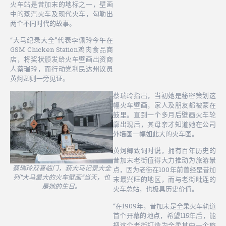
火车站是昔加末的地标之一，壁画
中的蒸汽火车及现代火车，勾勒出
两个不同时代的故事。
“大马纪录大全”代表李佩玲今午在
GSM Chicken Station鸡肉食品商
店，将奖状颁发给火车壁画出资商
人蔡瑞玲，而行动党利民达州议员
黄炣卿则一旁见证。
蔡瑞玲指出，当初她是秘密策划这
幅火车壁画，家人及朋友都被蒙在
鼓里。直到一个多月后壁画火车轮
廓出现后，其母亲才知道她在公司
外墙画一幅如此大的火车图。
黄炣卿致词时说，拥有百年历史的
昔加末老街值得大力推动为旅游景
蔡瑞玲双喜临门，获大马记录大全
点，因为老街在100年前曾经是昔加
列“大马最大的火车壁画”当天，也
末最兴旺的地区，而与老街毗连的
是她的生日。
火车总站，也极具历史价值。
“在1909年，昔加末是全柔火车轨道
首个开幕的地点，希望115年后，能
把这个老街打造为全柔其中一个旅