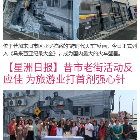
位于昔加末旧市区亚罗拉路的“跨时代火车”壁画，今日正式列
入《马来西亚纪录大全》，成为国内最大的火车壁画。
【星洲日报】昔市老街活动反
应佳 为旅游业打首剂强心针