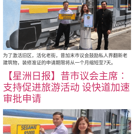
为了激活旧区，活化老街，昔加末巿议会鼓励私人界翻新老
建筑物，装修准证的申请期限将从一个月缩短至7天。
【星洲日报】昔市议会主席︰
支持促进旅游活动 设快道加速
审批申请