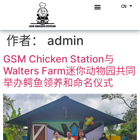
CN
BM
关于我们
我们的产品
我们的菜单
《跨时代火车》壁画
活动消息
联系我们
作者：
admin
GSM Chicken Station与
Walters Farm迷你动物园共同
举办鳄鱼领养和命名仪式