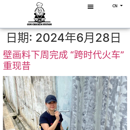
CN
BM
关于我们
我们的产品
我们的菜单
《跨时代火车》壁画
活动消息
联系我们
日期:
2024年6月28日
壁画料下周完成 “跨时代火车”
重现昔